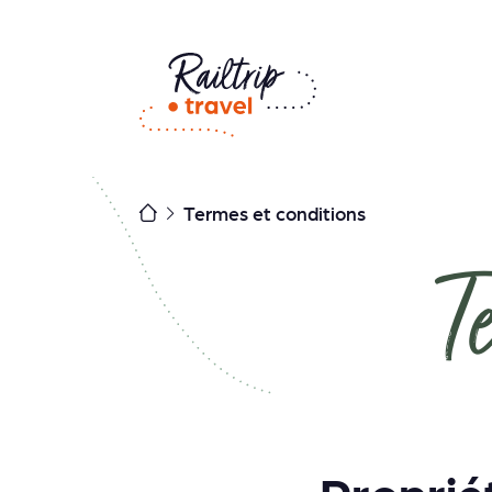
Skip
to
content
Termes et conditions
T
Propriét