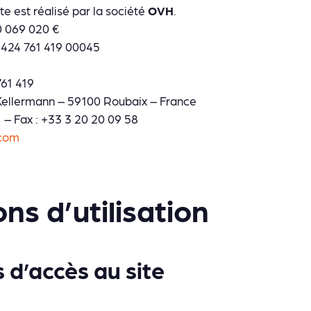
e est réalisé par la société
OVH
.
0 069 020 €
 424 761 419 00045
761 419
e Kellermann – 59100 Roubaix – France
1 – Fax : +33 3 20 20 09 58
com
ns d’utilisation
 d’accès au site