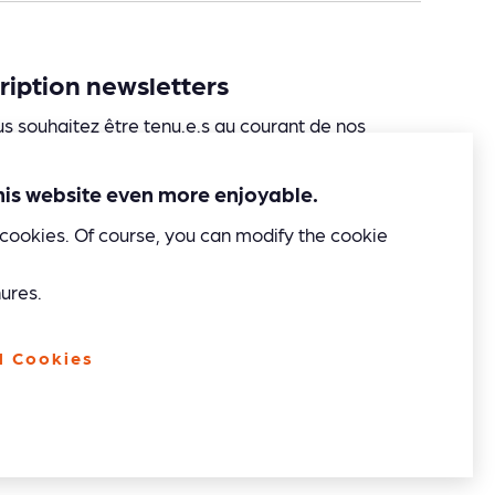
cription newsletters
us souhaitez être tenu.e.s au courant de nos
tés et nos idées d’itinéraires en train, laissez-
votre adresse mail :
this website even more enjoyable.
cookies. Of course, you can modify the cookie
ures.
l Cookies
 agree that Railtrip may use my personal data for
roviding information by email, in accordance with
ts data protection policy
available here
.