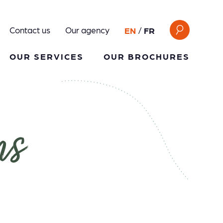
Search
Contact us
Our agency
EN
FR
for:
OUR SERVICES
OUR BROCHURES
ns