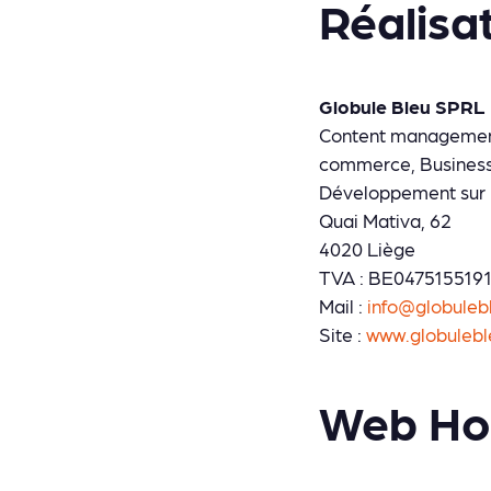
Réalisa
Globule Bleu SPRL
Content management 
commerce, Business 
Développement sur 
Quai Mativa, 62
4020 Liège
TVA : BE047515519
Mail :
info@globuleb
Site :
www.globuleb
Web Hos