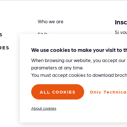
Ins
Who we are
Si vo
S
FAQ
activi
nous 
RES
Contact us
We use cookies to make your visit to 
When browsing our website, you accept our 
Our agency
parameters at any time.
You must accept cookies to download broch
ALL COOKIES
Only Technica
I
About cookies
p
i